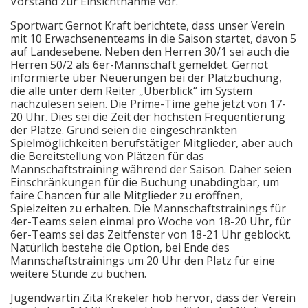
Vorstand zur Einsichtnahme vor.
Sportwart Gernot Kraft berichtete, dass unser Verein
mit 10 Erwachsenenteams in die Saison startet, davon 5
auf Landesebene. Neben den Herren 30/1 sei auch die
Herren 50/2 als 6er-Mannschaft gemeldet. Gernot
informierte über Neuerungen bei der Platzbuchung,
die alle unter dem Reiter „Überblick“ im System
nachzulesen seien. Die Prime-Time gehe jetzt von 17-
20 Uhr. Dies sei die Zeit der höchsten Frequentierung
der Plätze. Grund seien die eingeschränkten
Spielmöglichkeiten berufstätiger Mitglieder, aber auch
die Bereitstellung von Plätzen für das
Mannschaftstraining während der Saison. Daher seien
Einschränkungen für die Buchung unabdingbar, um
faire Chancen für alle Mitglieder zu eröffnen,
Spielzeiten zu erhalten. Die Mannschaftstrainings für
4er-Teams seien einmal pro Woche von 18-20 Uhr, für
6er-Teams sei das Zeitfenster von 18-21 Uhr geblockt.
Natürlich bestehe die Option, bei Ende des
Mannschaftstrainings um 20 Uhr den Platz für eine
weitere Stunde zu buchen.
Jugendwartin Zita Krekeler hob hervor, dass der Verein