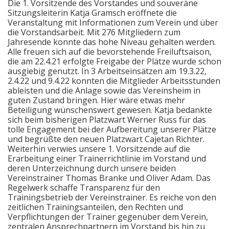
Die 1. Vorsitzende des Vorstandes und souveräne
Sitzungsleiterin Katja Gramsch eröffnete die
Veranstaltung mit Informationen zum Verein und über
die Vorstandsarbeit. Mit 276 Mitgliedern zum
Jahresende konnte das hohe Niveau gehalten werden.
Alle freuen sich auf die bevorstehende Freiluftsaison,
die am 22.4.21 erfolgte Freigabe der Plätze wurde schon
ausgiebig genutzt. In 3 Arbeitseinsätzen am 19.3.22,
2.4.22 und 9.4.22 konnten die Mitglieder Arbeitsstunden
ableisten und die Anlage sowie das Vereinsheim in
guten Zustand bringen. Hier wäre etwas mehr
Beteiligung wünschenswert gewesen. Katja bedankte
sich beim bisherigen Platzwart Werner Russ für das
tolle Engagement bei der Aufbereitung unserer Plätze
und begrüßte den neuen Platzwart Cajetan Richter.
Weiterhin verwies unsere 1. Vorsitzende auf die
Erarbeitung einer Trainerrichtlinie im Vorstand und
deren Unterzeichnung durch unsere beiden
Vereinstrainer Thomas Branke und Oliver Adam. Das
Regelwerk schaffe Transparenz für den
Trainingsbetrieb der Vereinstrainer. Es reiche von den
zeitlichen Trainingsanteilen, den Rechten und
Verpflichtungen der Trainer gegenüber dem Verein,
zentralen Ansprechpartnern im Vorstand bis hin zu