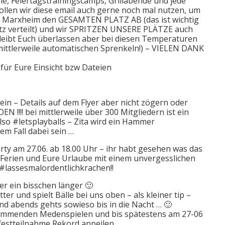
e, Feiertagstrainingscamps, Grillabende und jede
llen wir diese email auch gerne noch mal nutzen, um
in Marxheim den GESAMTEN PLATZ AB (das ist wichtig
tz verteilt) und wir SPRITZEN UNSERE PLÄTZE auch
bleibt Euch überlassen aber bei diesen Temperaturen
mittlerweile automatischen Sprenkeln!) – VIELEN DANK
für Eure Einsicht bzw Dateien
in – Details auf dem Flyer aber nicht zögern oder
!! bei mittlerweile über 300 Mitgliedern ist ein
also #letsplayballs – Zita wird ein Hammer
em Fall dabei sein …
ty am 27.06. ab 18.00 Uhr – ihr habt gesehen was das
ie Ferien und Eure Urlaube mit einem unvergesslichen
lassesmalordentlichkrachen!!
r ein bisschen länger 🙂
 und spielt Bälle bei uns oben – als kleiner tip –
 abends gehts sowieso bis in die Nacht … 🙂
 kommenden Medenspielen und bis spätestens am 27-06
festteilnahme Rekord anpeilen