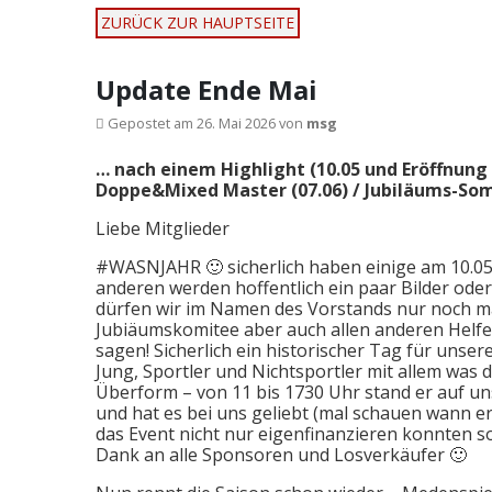
ZURÜCK ZUR HAUPTSEITE
Update Ende Mai
Gepostet am
26. Mai 2026
von
msg
… nach einem Highlight (10.05 und Eröffnun
Doppe&Mixed Master (07.06) / Jubiläums-Som
Liebe Mitglieder
#WASNJAHR 🙂 sicherlich haben einige am 10.05 
anderen werden hoffentlich ein paar Bilder ode
dürfen wir im Namen des Vorstands nur noch ma
Jubiäumskomitee aber auch allen anderen Hel
sagen! Sicherlich ein historischer Tag für unsere
Jung, Sportler und Nichtsportler mit allem was
Überform – von 11 bis 1730 Uhr stand er auf un
und hat es bei uns geliebt (mal schauen wann er e
das Event nicht nur eigenfinanzieren konnten s
Dank an alle Sponsoren und Losverkäufer 🙂