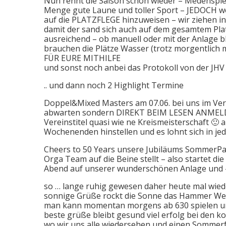
Nun rennt die Saison schon wieder – Medenspiel
Menge gute Laune und toller Sport – JEDOCH wo
auf die PLATZFLEGE hinzuweisen – wir ziehen 
damit der sand sich auch auf dem gesamtem Pla
ausreichend – ob manuell oder mit der Anlage 
brauchen die Plätze Wasser (trotz morgentlich 
FÜR EURE MITHILFE
und sonst noch anbei das Protokoll von der JHV 
.. und dann noch 2 Highlight Termine
Doppel&Mixed Masters am 07.06. bei uns im Vere
abwarten sondern DIREKT BEIM LESEN ANMELDEN !!
Vereinstitel quasi wie ne Kreismeisterschaft 🙂 
Wochenenden hinstellen und es lohnt sich in jed
Cheers to 50 Years unsere Jubiläums SommerPar
Orga Team auf die Beine stellt – also startet d
Abend auf unserer wunderschönen Anlage und #
so … lange ruhig gewesen daher heute mal wiede
sonnige Grüße rockt die Sonne das Hammer Wetter
man kann momentan morgens ab 630 spielen und
beste grüße bleibt gesund viel erfolg bei den
wo wir uns alle wiedersehen und einen Sommer